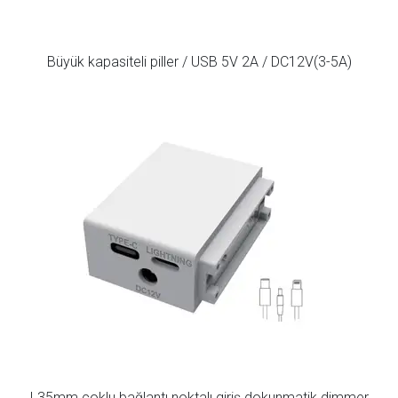
Büyük kapasiteli piller / USB 5V 2A / DC12V(3-5A)
L35mm çoklu bağlantı noktalı giriş dokunmatik dimmer