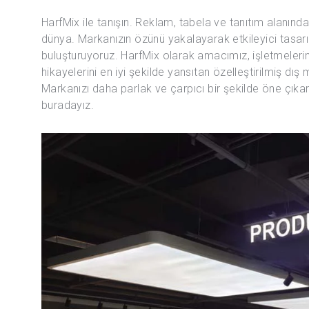
HarfMix ile tanışın. Reklam, tabela ve tanıtım alanında y
dünya. Markanızın özünü yakalayarak etkileyici tasarı
buluşturuyoruz. HarfMix olarak amacımız, işletmelerin
hikayelerini en iyi şekilde yansıtan özelleştirilmiş 
Markanızı daha parlak ve çarpıcı bir şekilde öne çık
buradayız.