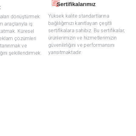
Sertifikalarımız
z
Yüksek kalite standartlarına
aları dönüştürmek
bağlılığımızı kanıtlayan çeşitli
im araçlarıyla iş
sertifikalara sahibiz. Bu sertifikalar,
katmak. Küresel
ürünlerimizin ve hizmetlerimizin
reklam çözümleri
güvenilirliğini ve performansını
k tanınmak ve
yansıtmaktadır.
ini şekillendirmek.