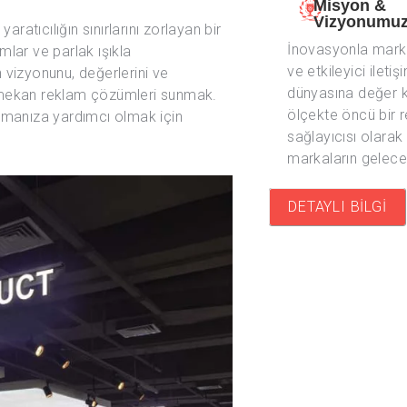
Misyon &
Vizyonumu
aratıcılığın sınırlarını zorlayan bir
İnovasyonla mark
mlar ve parlak ışıkla
ve etkileyici iletiş
 vizyonunu, değerlerini ve
dünyasına değer 
dış mekan reklam çözümleri sunmak.
ölçekte öncü bir 
armanıza yardımcı olmak için
sağlayıcısı olara
markaların geleceğ
DETAYLI BİLGİ