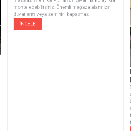
masanızın hem de vitrininizin tavanına kolaylıkla
monte edebilirsiniz. Önemli mağaza alanınızın
duvarlarını veya zeminini kapatmaz…
İNCELE