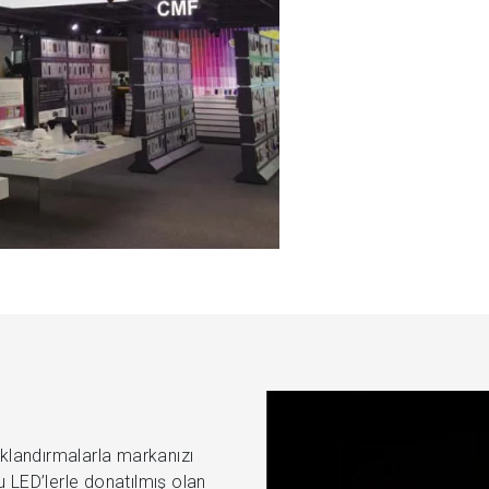
ıklandırmalarla markanızı
u LED’lerle donatılmış olan