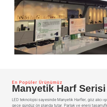
En Popüler Ürünümüz
Manyetik Harf Serisi
LED teknolojisi sayesinde Manyetik Harfler, göz alıcı ış
gece gündüz ön planda tutar. Parlak ve enerji tasarrufl