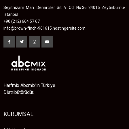
Seyitnizam Mah. Demirciler Sit. 9. Cd. No:36 34015 Zeytinburnu/
İstanbul
+90 (212) 664 57 67
info@brown-finch-961615.hostingersite.com
Harfmix Abcmix'in Türkiye
Distribütörüdür.
KURUMSAL