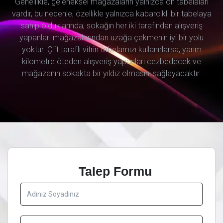
Genellikle, geleneksel mağazaların yalnızca ön tabelaları
vardır, bu nedenle, özellikle yalnızca kabarcıklı bir tabelaya
sahip olduklarında, sokağın her iki tarafından alışveriş
yapanları mağazalarından uzağa çekmenin iyi bir yolu
yoktur. Çift taraflı vitrin tabelamızı kullanırlarsa, yarım
kilometre öteden alışveriş yapanları cezbedecek ve
mağazanın sokakta bir yıldız olmasını sağlayacaktır.
Talep Formu