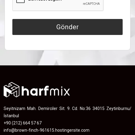
Gönder
Seyitnizam Mah. Demirciler Sit. 9. Cd. No:36 34015 Zeytinburnu/
İstanbul
+90 (212) 664 57 67
info@brown-finch-961615.hostingersite.com