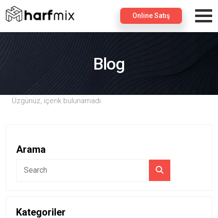
×
Online Satış
Blog
Üzgünüz, içerik bulunamadı.
Arama
Kategoriler